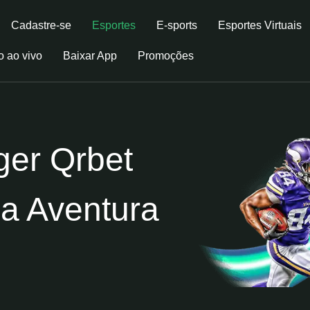
Cadastre-se
Esportes
E-sports
Esportes Virtuais
 ao vivo
Baixar App
Promoções
ger Qrbet
a Aventura