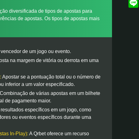
ção diversificada de tipos de apostas para
erências de apostas. Os tipos de apostas mais
vencedor de um jogo ou evento.
sta na margem de vitória ou derrota em uma
:
Apostar se a pontuação total ou o número de
u inferior a um valor especificado.
Combinação de várias apostas em um bilhete
ial de pagamento maior.
resultados específicos em um jogo, como
res ou eventos específicos durante uma
tas In-Play):
A Qrbet oferece um recurso