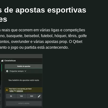
 de apostas esportivas
es
s reais que ocorrem em várias ligas e competições
, basquete, beisebol, futebol, hóquei, tênis, golfe
ntos, over/under e várias apostas prop. O Qrbet
anto o jogo ou partida está acontecendo.