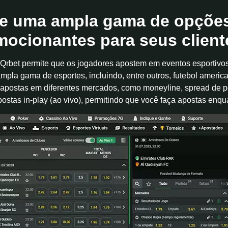
ce uma ampla gama de opções
mocionantes para seus client
a Qrbet permite que os jogadores apostem em eventos esportivo
la gama de esportes, incluindo, entre outros, futebol americano
r apostas em diferentes mercados, como moneyline, spread de po
ostas in-play (ao vivo), permitindo que você faça apostas enqu