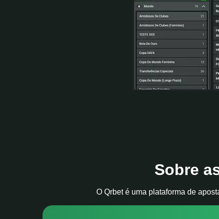
Sobre as
O Qrbet é uma plataforma de aposta