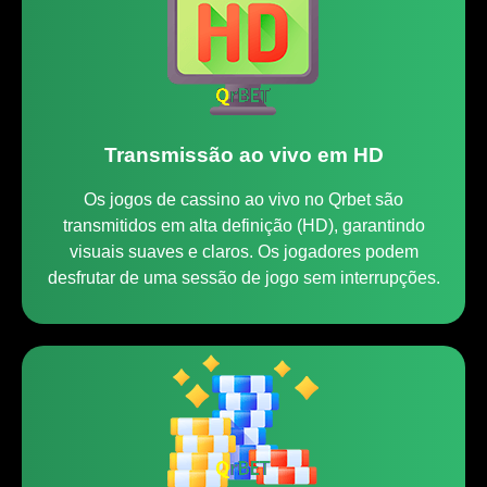
Transmissão ao vivo em HD
Os jogos de cassino ao vivo no Qrbet são
transmitidos em alta definição (HD), garantindo
visuais suaves e claros. Os jogadores podem
desfrutar de uma sessão de jogo sem interrupções.