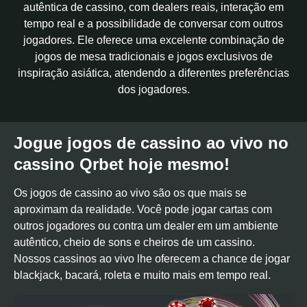
autêntica de cassino, com dealers reais, interação em
tempo real e a possibilidade de conversar com outros
jogadores. Ele oferece uma excelente combinação de
jogos de mesa tradicionais e jogos exclusivos de
inspiração asiática, atendendo a diferentes preferências
dos jogadores.
Jogue jogos de cassino ao vivo no
cassino Qrbet hoje mesmo!
Os jogos de cassino ao vivo são os que mais se
aproximam da realidade. Você pode jogar cartas com
outros jogadores ou contra um dealer em um ambiente
autêntico, cheio de sons e cheiros de um cassino.
Nossos cassinos ao vivo lhe oferecem a chance de jogar
blackjack, bacará, roleta e muito mais em tempo real.