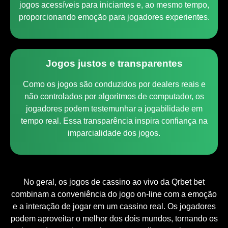
jogos acessíveis para iniciantes e, ao mesmo tempo,
proporcionando emoção para jogadores experientes.
Jogos justos e transparentes
Como os jogos são conduzidos por dealers reais e
não controlados por algoritmos de computador, os
jogadores podem testemunhar a jogabilidade em
tempo real. Essa transparência inspira confiança na
imparcialidade dos jogos.
No geral, os jogos de cassino ao vivo da Qrbet bet
combinam a conveniência do jogo on-line com a emoção
e a interação de jogar em um cassino real. Os jogadores
podem aproveitar o melhor dos dois mundos, tornando os