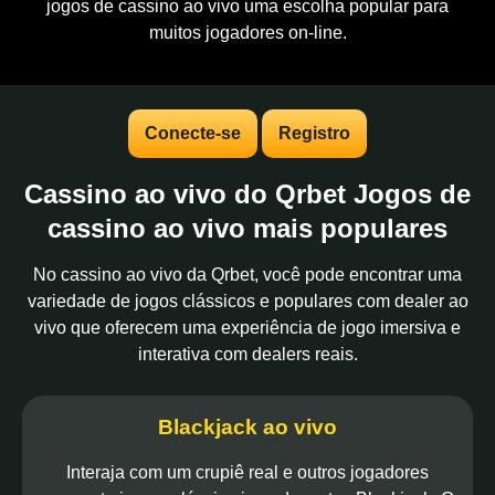
jogos de cassino ao vivo uma escolha popular para
muitos jogadores on-line.
Conecte-se
Registro
Cassino ao vivo do Qrbet Jogos de
cassino ao vivo mais populares
No cassino ao vivo da Qrbet, você pode encontrar uma
variedade de jogos clássicos e populares com dealer ao
vivo que oferecem uma experiência de jogo imersiva e
interativa com dealers reais.
Blackjack ao vivo
Interaja com um crupiê real e outros jogadores