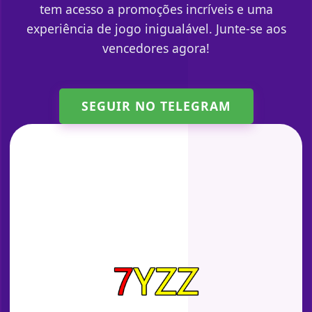
tem acesso a promoções incríveis e uma
experiência de jogo inigualável. Junte-se aos
vencedores agora!
SEGUIR NO TELEGRAM