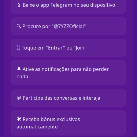
📱 Baixe o app Telegram no seu dispositivo
🔍 Procure por "@7YZZOficial"
👆 Toque em "Entrar" ou "Join"
🔔 Ative as notificações para não perder
nada
💬 Participe das conversas e interaja
🎁 Receba bônus exclusivos
automaticamente