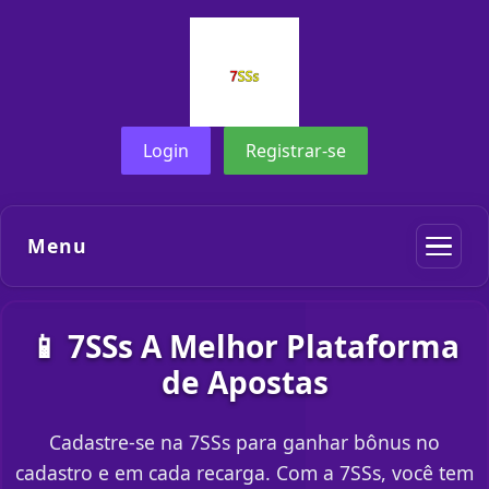
Login
Registrar-se
Menu
📱 7SSs A Melhor Plataforma
de Apostas
Cadastre-se na 7SSs para ganhar bônus no
cadastro e em cada recarga. Com a 7SSs, você tem