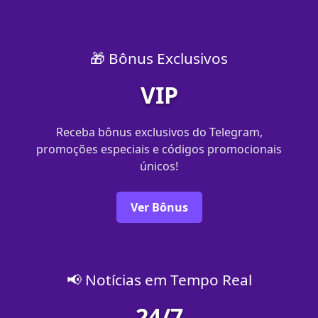
🎁 Bônus Exclusivos
VIP
Receba bônus exclusivos do Telegram,
promoções especiais e códigos promocionais
únicos!
Ver Bônus
📢 Notícias em Tempo Real
24/7