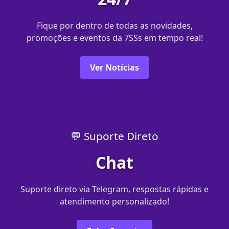
Fique por dentro de todas as novidades,
promoções e eventos da 7SSs em tempo real!
Ver Notícias
💬 Suporte Direto
Chat
Suporte direto via Telegram, respostas rápidas e
atendimento personalizado!