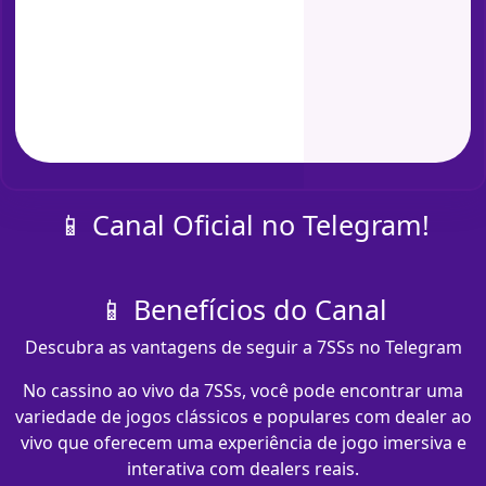
📱 Canal Oficial no Telegram!
📱 Benefícios do Canal
Descubra as vantagens de seguir a 7SSs no Telegram
No cassino ao vivo da 7SSs, você pode encontrar uma
variedade de jogos clássicos e populares com dealer ao
vivo que oferecem uma experiência de jogo imersiva e
interativa com dealers reais.