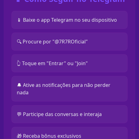
📱 Baixe o app Telegram no seu dispositivo
🔍 Procure por "@7R7ROficial"
👆 Toque em "Entrar" ou "Join"
🔔 Ative as notificações para não perder
nada
💬 Participe das conversas e interaja
🎁 Receba bônus exclusivos