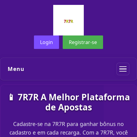
Login
Registrar-se
Menu
📱 7R7R A Melhor Plataforma
de Apostas
Cadastre-se na 7R7R para ganhar bônus no
cadastro e em cada recarga. Com a 7R7R, você