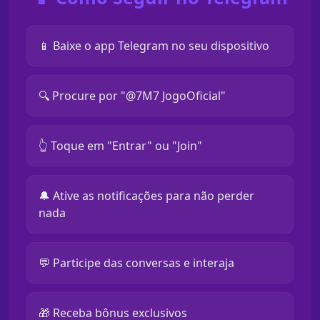
📱 Baixe o app Telegram no seu dispositivo
🔍 Procure por "@7M7 JogoOficial"
👆 Toque em "Entrar" ou "Join"
🔔 Ative as notificações para não perder
nada
💬 Participe das conversas e interaja
🎁 Receba bônus exclusivos