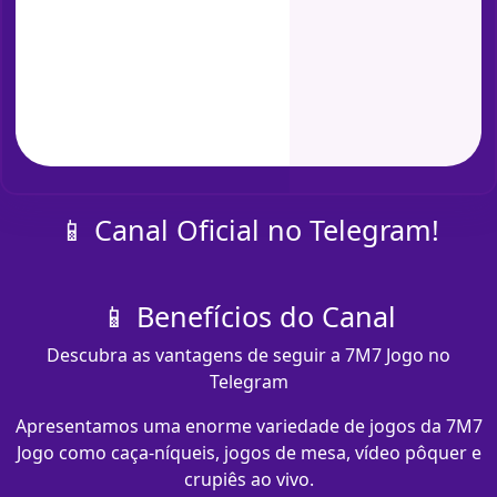
📱 Canal Oficial no Telegram!
📱 Benefícios do Canal
Descubra as vantagens de seguir a 7M7 Jogo no
Telegram
Apresentamos uma enorme variedade de jogos da 7M7
Jogo como caça-níqueis, jogos de mesa, vídeo pôquer e
crupiês ao vivo.