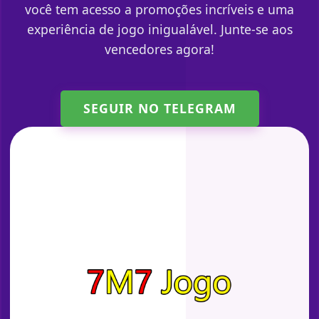
você tem acesso a promoções incríveis e uma
experiência de jogo inigualável. Junte-se aos
vencedores agora!
SEGUIR NO TELEGRAM