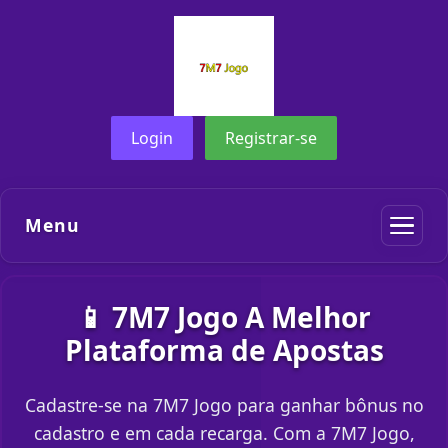
Login
Registrar-se
Menu
📱 7M7 Jogo A Melhor
Plataforma de Apostas
Cadastre-se na 7M7 Jogo para ganhar bônus no
cadastro e em cada recarga. Com a 7M7 Jogo,