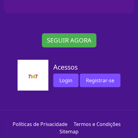
SEGUIR AGORA
Acessos
Login
Registrar-se
Políticas de Privacidade
Termos e Condições
Sitemap