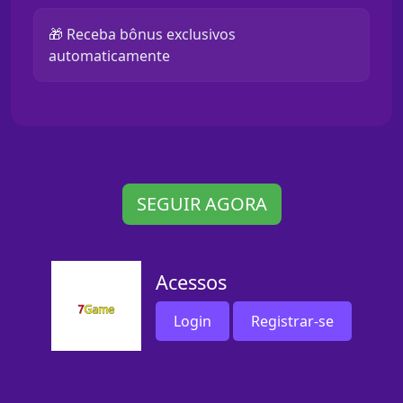
🎁 Receba bônus exclusivos
automaticamente
SEGUIR AGORA
Acessos
Login
Registrar-se