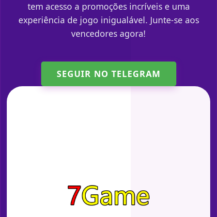
tem acesso a promoções incríveis e uma
experiência de jogo inigualável. Junte-se aos
vencedores agora!
SEGUIR NO TELEGRAM