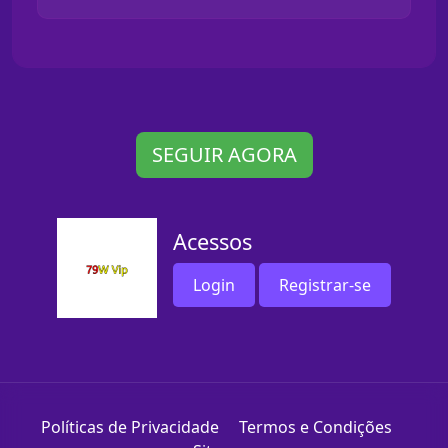
SEGUIR AGORA
Acessos
Login
Registrar-se
Políticas de Privacidade
Termos e Condições