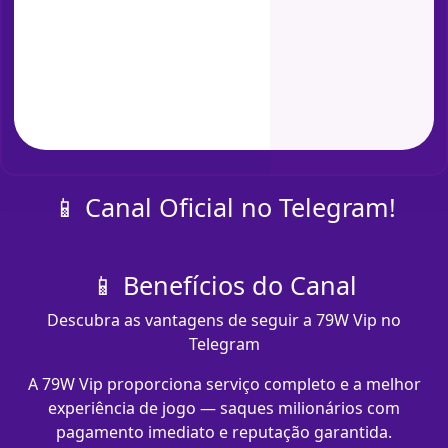
📱 Canal Oficial no Telegram!
📱 Benefícios do Canal
Descubra as vantagens de seguir a 79W Vip no
Telegram
A 79W Vip proporciona serviço completo e a melhor
experiência de jogo — saques milionários com
pagamento imediato e reputação garantida.