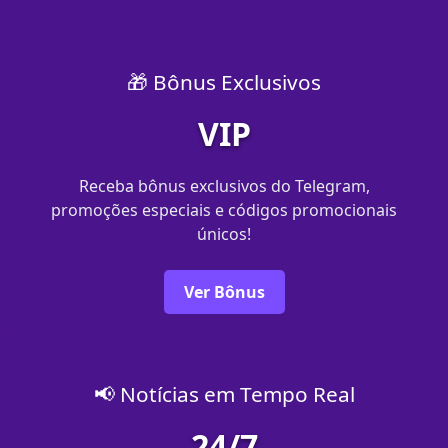
🎁 Bônus Exclusivos
VIP
Receba bônus exclusivos do Telegram,
promoções especiais e códigos promocionais
únicos!
Ver Bônus
📢 Notícias em Tempo Real
24/7