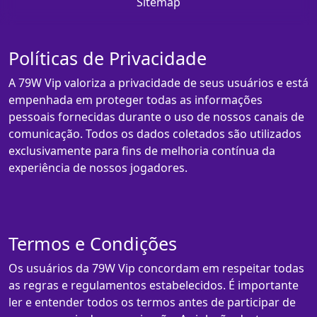
Sitemap
Políticas de Privacidade
A 79W Vip valoriza a privacidade de seus usuários e está
empenhada em proteger todas as informações
pessoais fornecidas durante o uso de nossos canais de
comunicação. Todos os dados coletados são utilizados
exclusivamente para fins de melhoria contínua da
experiência de nossos jogadores.
Termos e Condições
Os usuários da 79W Vip concordam em respeitar todas
as regras e regulamentos estabelecidos. É importante
ler e entender todos os termos antes de participar de