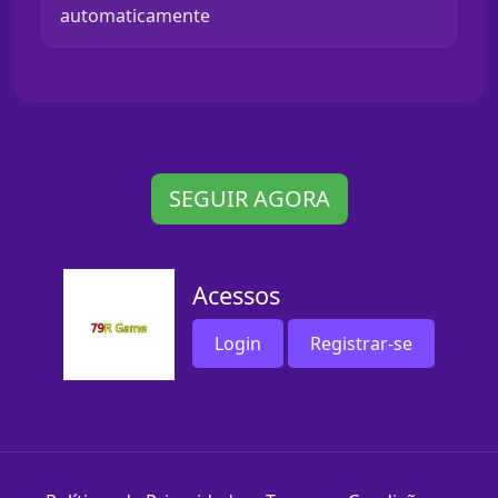
automaticamente
SEGUIR AGORA
Acessos
Login
Registrar-se