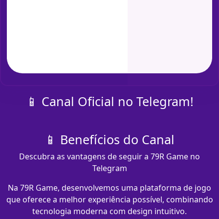
📱 Canal Oficial no Telegram!
📱 Benefícios do Canal
Descubra as vantagens de seguir a 79R Game no
Telegram
Na 79R Game, desenvolvemos uma plataforma de jogo
que oferece a melhor experiência possível, combinando
tecnologia moderna com design intuitivo.