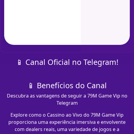
📱 Canal Oficial no Telegram!
📱 Benefícios do Canal
Descubra as vantagens de seguir a 79M Game Vip no
Telegram
Explore como o Cassino ao Vivo do 79M Game Vip
proporciona uma experiência imersiva e envolvente
com dealers reais, uma variedade de jogos e a