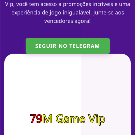
Vip, você tem acesso a promoções incríveis e uma
experiência de jogo inigualável. Junte-se aos
vencedores agora!
SEGUIR NO TELEGRAM