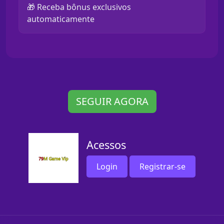
🎁 Receba bônus exclusivos
automaticamente
SEGUIR AGORA
Acessos
Login
Registrar-se