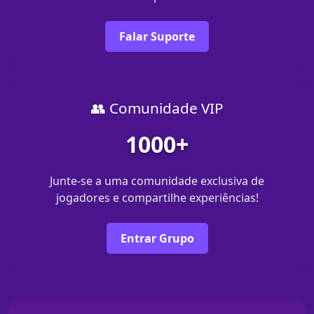
Falar Suporte
👥 Comunidade VIP
1000+
Junte-se a uma comunidade exclusiva de
jogadores e compartilhe experiências!
Entrar Grupo