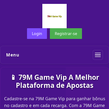
Login
Registrar-se
Menu
📱 79M Game Vip A Melhor
Plataforma de Apostas
Cadastre-se na 79M Game Vip para ganhar bônus
no cadastro e em cada recarga. Com a 79M Game