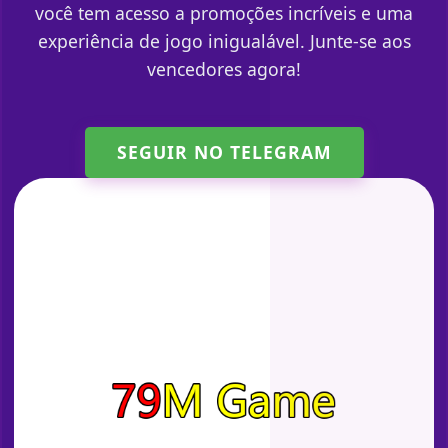
você tem acesso a promoções incríveis e uma
experiência de jogo inigualável. Junte-se aos
vencedores agora!
SEGUIR NO TELEGRAM