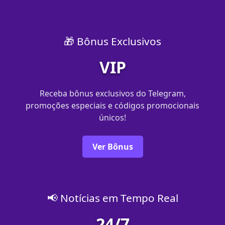
🎁 Bônus Exclusivos
VIP
Receba bônus exclusivos do Telegram,
promoções especiais e códigos promocionais
únicos!
Ver Bônus
📢 Notícias em Tempo Real
24/7