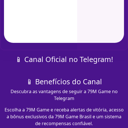
📱 Canal Oficial no Telegram!
📱 Benefícios do Canal
Descubra as vantagens de seguir a 79M Game no
Telegram
Escolha a 79M Game e receba alertas de vitória, acesso
a bônus exclusivos da 79M Game Brasil e um sistema
de recompensas confiável.