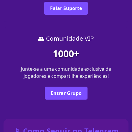
Falar Suporte
👥 Comunidade VIP
1000+
Junte-se a uma comunidade exclusiva de
jogadores e compartilhe experiências!
Entrar Grupo
📱 Como Seguir no Telegram