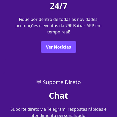
24/7
Fique por dentro de todas as novidades,
promoções e eventos da 79F Baixar APP em
tempo real!
Ver Notícias
💬 Suporte Direto
Chat
Suporte direto via Telegram, respostas rápidas e
atendimento personalizado!