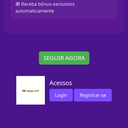
🎁 Receba bônus exclusivos
automaticamente
SEGUIR AGORA
Acessos
Login
Registrar-se