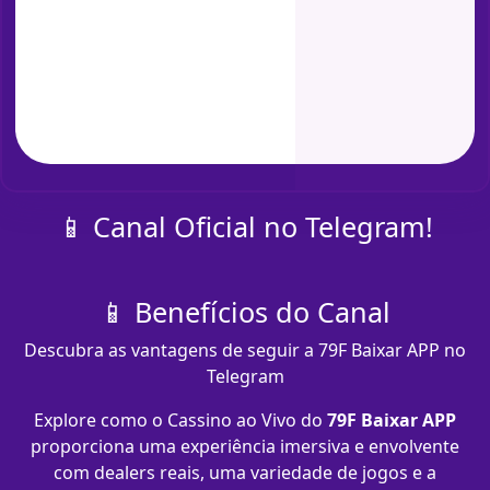
📱 Canal Oficial no Telegram!
📱 Benefícios do Canal
Descubra as vantagens de seguir a 79F Baixar APP no
Telegram
Explore como o Cassino ao Vivo do
79F Baixar APP
proporciona uma experiência imersiva e envolvente
com dealers reais, uma variedade de jogos e a