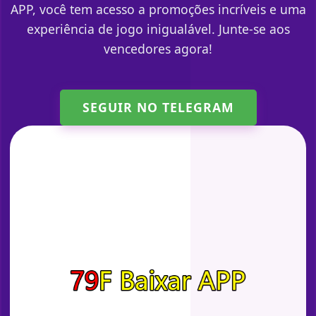
APP, você tem acesso a promoções incríveis e uma
experiência de jogo inigualável. Junte-se aos
vencedores agora!
SEGUIR NO TELEGRAM