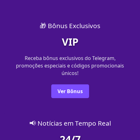
🎁 Bônus Exclusivos
VIP
Receba bônus exclusivos do Telegram,
promoções especiais e códigos promocionais
únicos!
Ver Bônus
📢 Notícias em Tempo Real
24/7