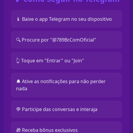
📱 Baixe o app Telegram no seu dispositivo
🔍 Procure por "@789Br.ComOficial"
👆 Toque em "Entrar" ou "Join"
🔔 Ative as notificações para não perder
nada
💬 Participe das conversas e interaja
🎁 Receba bônus exclusivos