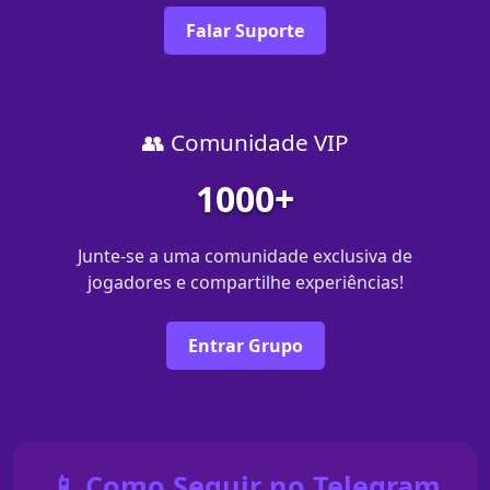
Falar Suporte
👥 Comunidade VIP
1000+
Junte-se a uma comunidade exclusiva de
jogadores e compartilhe experiências!
Entrar Grupo
📱 Como Seguir no Telegram