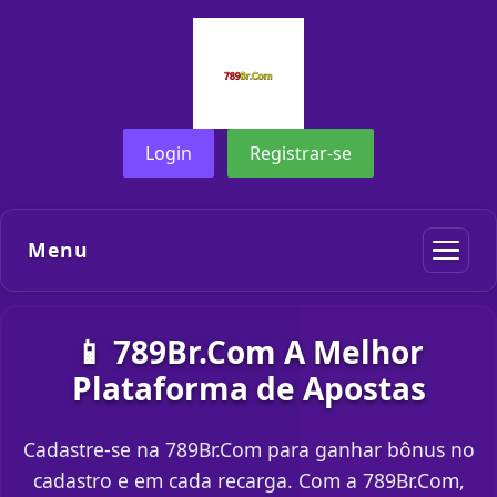
Login
Registrar-se
Menu
📱 789Br.Com A Melhor
Plataforma de Apostas
Cadastre-se na 789Br.Com para ganhar bônus no
cadastro e em cada recarga. Com a 789Br.Com,