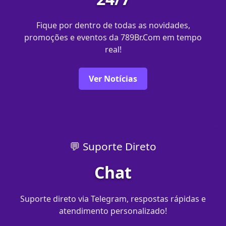
Fique por dentro de todas as novidades,
promoções e eventos da 789Br.Com em tempo
real!
Ver Notícias
💬 Suporte Direto
Chat
Suporte direto via Telegram, respostas rápidas e
atendimento personalizado!