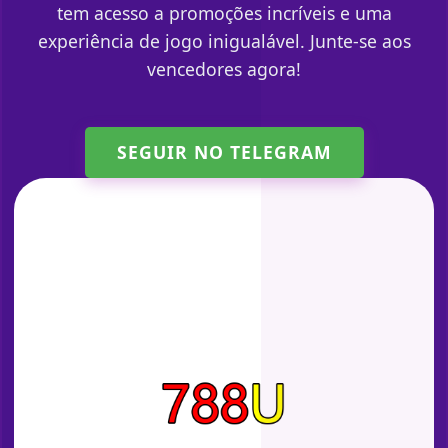
tem acesso a promoções incríveis e uma
experiência de jogo inigualável. Junte-se aos
vencedores agora!
SEGUIR NO TELEGRAM