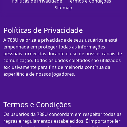
Políticas de Privacidade
Termos e Condições
Sitemap
Políticas de Privacidade
A 788U valoriza a privacidade de seus usuários e está
empenhada em proteger todas as informações
pessoais fornecidas durante o uso de nossos canais de
comunicação. Todos os dados coletados são utilizados
exclusivamente para fins de melhoria contínua da
experiência de nossos jogadores.
Termos e Condições
Os usuários da 788U concordam em respeitar todas as
regras e regulamentos estabelecidos. É importante ler