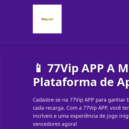
📱 77Vip APP A M
Plataforma de A
Cadastre-se na 77Vip APP para ganhar 
cada recarga. Com a 77Vip APP, você t
incríveis e uma experiência de jogo inig
vencedores agora!