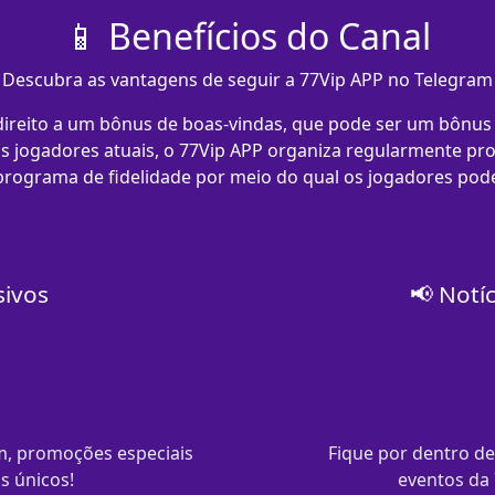
📱 Benefícios do Canal
Descubra as vantagens de seguir a 77Vip APP no Telegram
direito a um bônus de boas-vindas, que pode ser um bônus
 os jogadores atuais, o 77Vip APP organiza regularmente 
rograma de fidelidade por meio do qual os jogadores pode
sivos
📢 Notí
m, promoções especiais
Fique por dentro d
s únicos!
eventos da