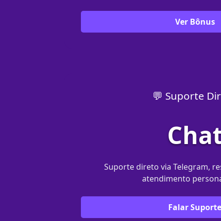
Ver Bônus
💬 Suporte Di
Cha
Suporte direto via Telegram, r
atendimento persona
Falar Suport