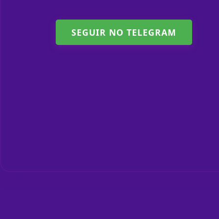
SEGUIR NO TELEGRAM