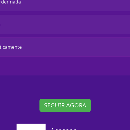
erder nada
a
aticamente
SEGUIR AGORA