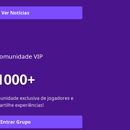
Ver Notícias
Comunidade VIP
1000+
unidade exclusiva de jogadores e
rtilhe experiências!
Entrar Grupo