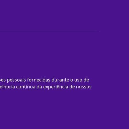
ões pessoais fornecidas durante o uso de
elhoria contínua da experiência de nossos