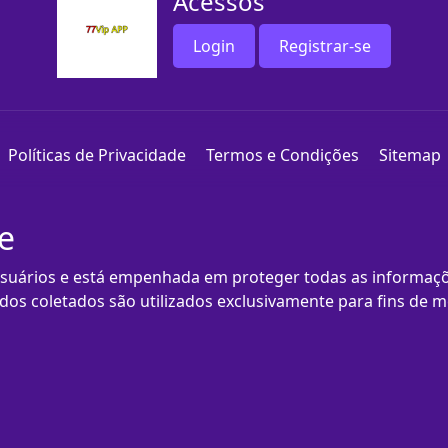
Acessos
Login
Registrar-se
Políticas de Privacidade
Termos e Condições
Sitemap
de
 usuários e está empenhada em proteger todas as informaç
os coletados são utilizados exclusivamente para fins de m