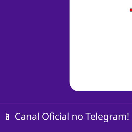
📱 Canal Oficial no Telegram!