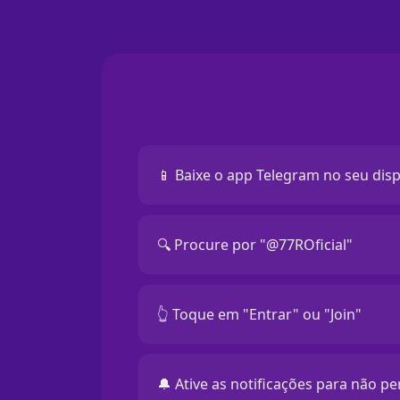
📱 Baixe o app Telegram no seu disp
🔍 Procure por "@77ROficial"
👆 Toque em "Entrar" ou "Join"
🔔 Ative as notificações para não p