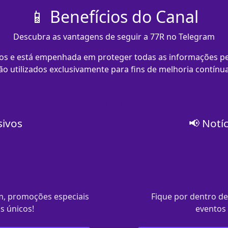
📱 Benefícios do Canal
Descubra as vantagens de seguir a 77R no Telegram
rios e está empenhada em proteger todas as informações p
ão utilizados exclusivamente para fins de melhoria contínu
sivos
📢 Notí
m, promoções especiais
Fique por dentro d
s únicos!
eventos