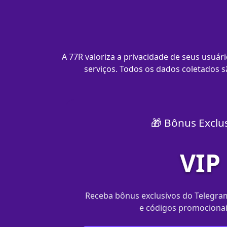
A 77R valoriza a privacidade de seus usuá
serviços. Todos os dados coletados s
🎁 Bônus Exclu
VIP
Receba bônus exclusivos do Telegra
e códigos promocionai