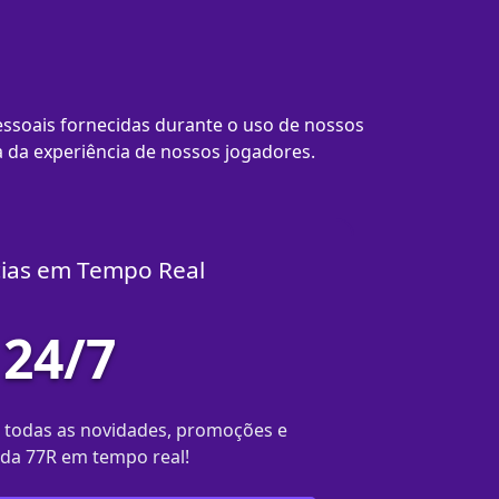
essoais fornecidas durante o uso de nossos
a da experiência de nossos jogadores.
cias em Tempo Real
24/7
e todas as novidades, promoções e
 da 77R em tempo real!