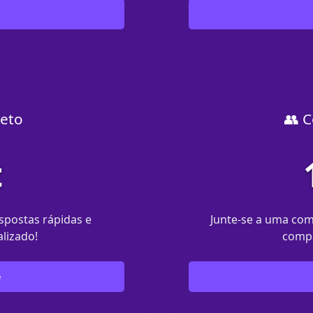
reto
👥 
t
espostas rápidas e
Junte-se a uma com
lizado!
compa
e