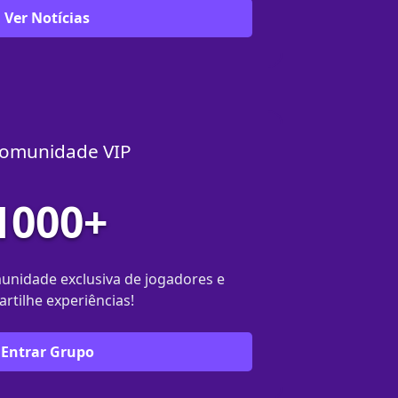
Ver Notícias
Comunidade VIP
1000+
unidade exclusiva de jogadores e
rtilhe experiências!
Entrar Grupo