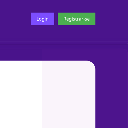
Login
Registrar-se