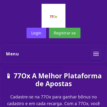
Login
Registrar-se
Menu
📱 77Ox A Melhor Plataforma
de Apostas
Cadastre-se na 77Ox para ganhar bônus no
cadastro e em cada recarga. Com a 77Ox, você