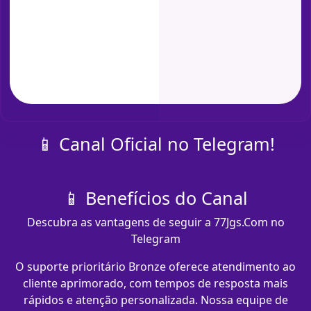
📱 Canal Oficial no Telegram!
📱 Benefícios do Canal
Descubra as vantagens de seguir a 77Jgs.Com no
Telegram
O suporte prioritário Bronze oferece atendimento ao
cliente aprimorado, com tempos de resposta mais
rápidos e atenção personalizada. Nossa equipe de