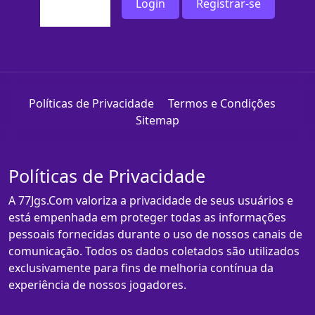
Login
Registrar-se
Políticas de Privacidade
Termos e Condições
Sitemap
Políticas de Privacidade
A 77Jgs.Com valoriza a privacidade de seus usuários e
está empenhada em proteger todas as informações
pessoais fornecidas durante o uso de nossos canais de
comunicação. Todos os dados coletados são utilizados
exclusivamente para fins de melhoria contínua da
experiência de nossos jogadores.