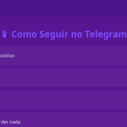
📱 Como Seguir no Telegram
ositivo
erder nada