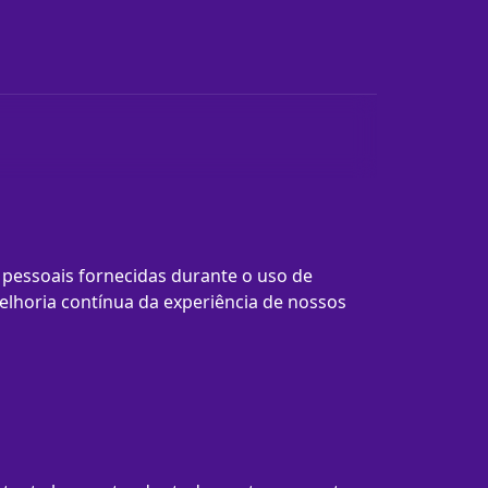
 pessoais fornecidas durante o uso de
elhoria contínua da experiência de nossos