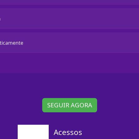
a
aticamente
SEGUIR AGORA
Acessos