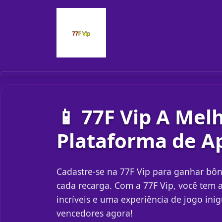
📱 77F Vip A Mel
Plataforma de A
Cadastre-se na 77F Vip para ganhar bô
cada recarga. Com a 77F Vip, você tem
incríveis e uma experiência de jogo inig
vencedores agora!