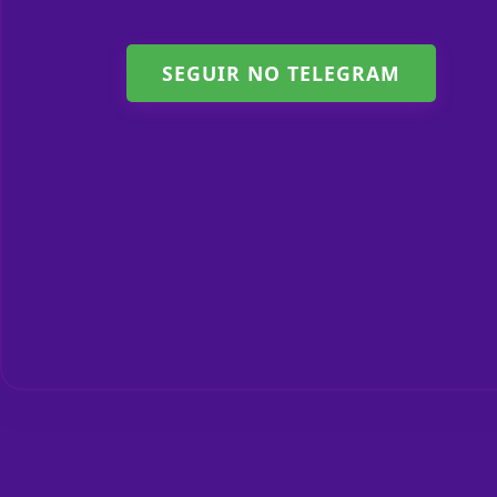
SEGUIR NO TELEGRAM