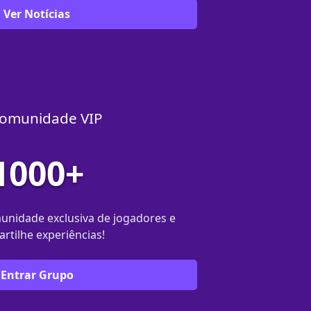
Ver Notícias
Comunidade VIP
1000+
unidade exclusiva de jogadores e
rtilhe experiências!
Entrar Grupo