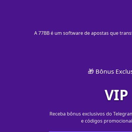
A 77BB é um software de apostas que transf
🎁 Bônus Exclu
VIP
Receba bônus exclusivos do Telegra
e códigos promocionai