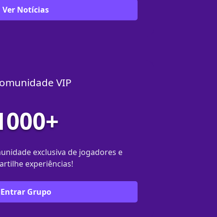
Ver Notícias
Comunidade VIP
1000+
unidade exclusiva de jogadores e
rtilhe experiências!
Entrar Grupo