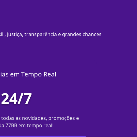
 , justiça, transparência e grandes chances
cias em Tempo Real
24/7
e todas as novidades, promoções e
da 77BB em tempo real!