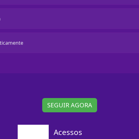
a
aticamente
SEGUIR AGORA
Acessos