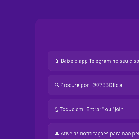
📱 Baixe o app Telegram no seu disp
🔍 Procure por "@77BBOficial"
👆 Toque em "Entrar" ou "Join"
🔔 Ative as notificações para não p