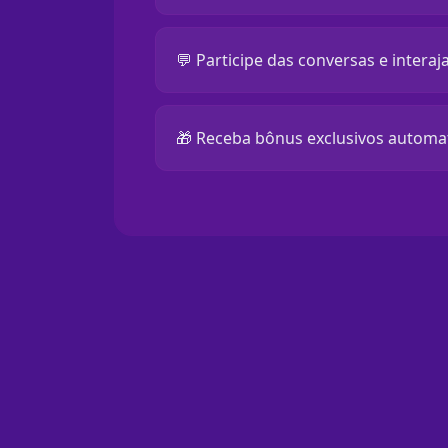
💬 Participe das conversas e interaj
🎁 Receba bônus exclusivos autom