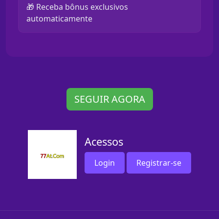
🎁 Receba bônus exclusivos
automaticamente
SEGUIR AGORA
Acessos
Login
Registrar-se