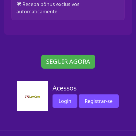
🎁 Receba bônus exclusivos
automaticamente
SEGUIR AGORA
Acessos
Login
Registrar-se