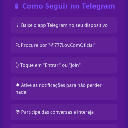
📱 Como Seguir no Telegram
📱 Baixe o app Telegram no seu dispositivo
🔍 Procure por "@777Lov.ComOficial"
👆 Toque em "Entrar" ou "Join"
🔔 Ative as notificações para não perder
nada
💬 Participe das conversas e interaja