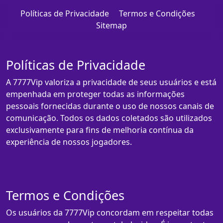
Políticas de Privacidade
Termos e Condições
Sitemap
Políticas de Privacidade
A 7777Vip valoriza a privacidade de seus usuários e está
empenhada em proteger todas as informações
pessoais fornecidas durante o uso de nossos canais de
comunicação. Todos os dados coletados são utilizados
exclusivamente para fins de melhoria contínua da
experiência de nossos jogadores.
Termos e Condições
Os usuários da 7777Vip concordam em respeitar todas