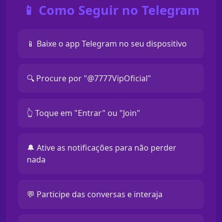
📱 Como Seguir no Telegram
📱 Baixe o app Telegram no seu dispositivo
🔍 Procure por "@7777VipOficial"
👆 Toque em "Entrar" ou "Join"
🔔 Ative as notificações para não perder
nada
💬 Participe das conversas e interaja