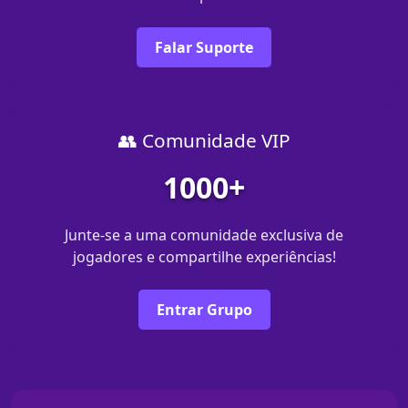
Falar Suporte
👥 Comunidade VIP
1000+
Junte-se a uma comunidade exclusiva de
jogadores e compartilhe experiências!
Entrar Grupo