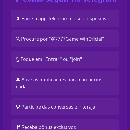
📱 Baixe o app Telegram no seu dispositivo
🔍 Procure por "@7777Game WinOficial"
👆 Toque em "Entrar" ou "Join"
🔔 Ative as notificações para não perder
nada
💬 Participe das conversas e interaja
🎁 Receba bônus exclusivos