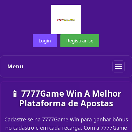
Login
Registrar-se
Menu
📱 7777Game Win A Melhor
Plataforma de Apostas
Cadastre-se na 7777Game Win para ganhar bônus
no cadastro e em cada recarga. Com a 7777Game