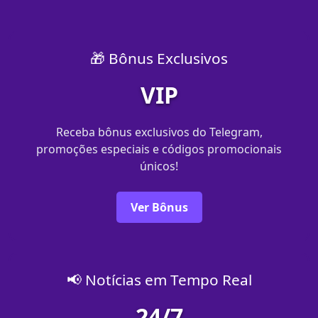
🎁 Bônus Exclusivos
VIP
Receba bônus exclusivos do Telegram,
promoções especiais e códigos promocionais
únicos!
Ver Bônus
📢 Notícias em Tempo Real
24/7