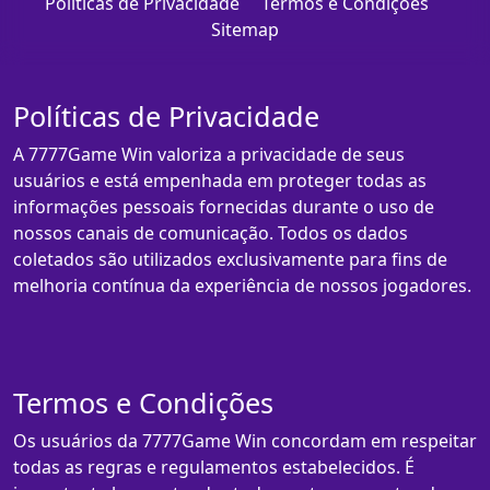
Políticas de Privacidade
Termos e Condições
Sitemap
Políticas de Privacidade
A 7777Game Win valoriza a privacidade de seus
usuários e está empenhada em proteger todas as
informações pessoais fornecidas durante o uso de
nossos canais de comunicação. Todos os dados
coletados são utilizados exclusivamente para fins de
melhoria contínua da experiência de nossos jogadores.
Termos e Condições
Os usuários da 7777Game Win concordam em respeitar
todas as regras e regulamentos estabelecidos. É