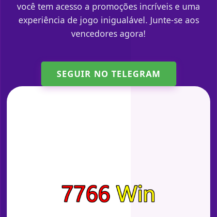
você tem acesso a promoções incríveis e uma
experiência de jogo inigualável. Junte-se aos
vencedores agora!
SEGUIR NO TELEGRAM