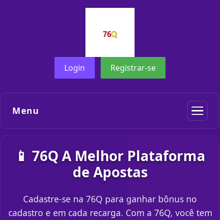
Login
Registrar-se
Menu
📱 76Q A Melhor Plataforma
de Apostas
Cadastre-se na 76Q para ganhar bônus no
cadastro e em cada recarga. Com a 76Q, você tem