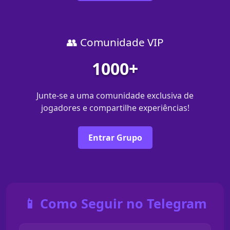
👥 Comunidade VIP
1000+
Junte-se a uma comunidade exclusiva de
jogadores e compartilhe experiências!
Entrar Grupo
📱 Como Seguir no Telegram