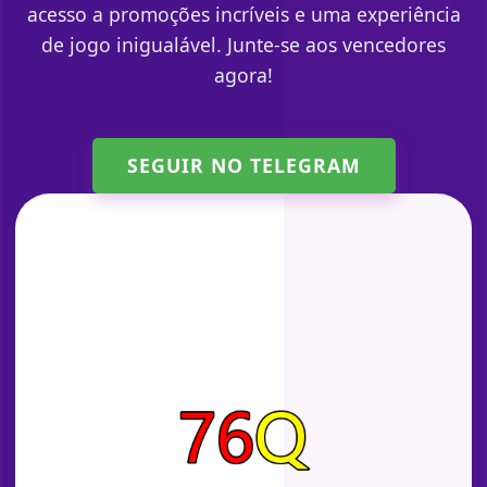
acesso a promoções incríveis e uma experiência
de jogo inigualável. Junte-se aos vencedores
agora!
SEGUIR NO TELEGRAM