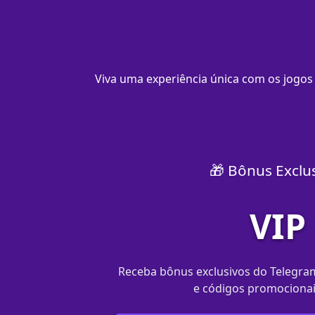
Viva uma experiência única com os jogos
🎁 Bônus Exclu
VIP
Receba bônus exclusivos do Telegra
e códigos promocionai