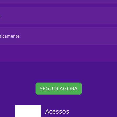
a
aticamente
SEGUIR AGORA
Acessos