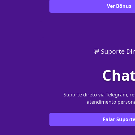
Ver Bônus
💬 Suporte Di
Cha
Suporte direto via Telegram, r
atendimento persona
Falar Suport