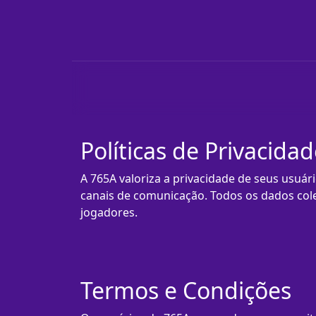
Políticas de Privacida
A 765A valoriza a privacidade de seus usuá
canais de comunicação. Todos os dados cole
jogadores.
Termos e Condições