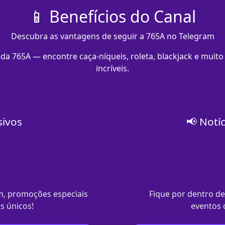
📱 Benefícios do Canal
Descubra as vantagens de seguir a 765A no Telegram
 da 765A — encontre caça-níqueis, roleta, blackjack e muit
incríveis.
sivos
📢 Notí
m, promoções especiais
Fique por dentro d
s únicos!
eventos 