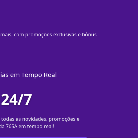
o mais, com promoções exclusivas e bônus
cias em Tempo Real
24/7
e todas as novidades, promoções e
da 765A em tempo real!