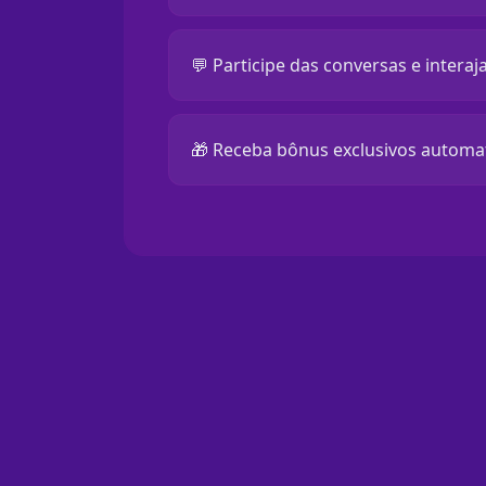
💬 Participe das conversas e interaj
🎁 Receba bônus exclusivos autom