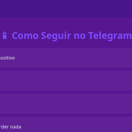
📱 Como Seguir no Telegram
ositivo
erder nada