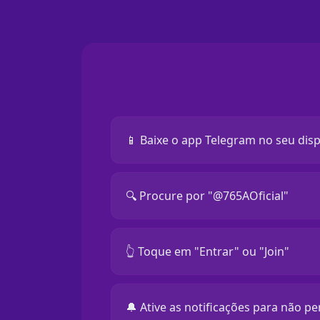
📱 Baixe o app Telegram no seu disp
🔍 Procure por "@765AOficial"
👆 Toque em "Entrar" ou "Join"
🔔 Ative as notificações para não p