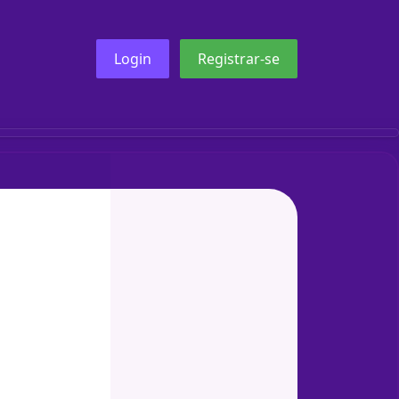
Login
Registrar-se