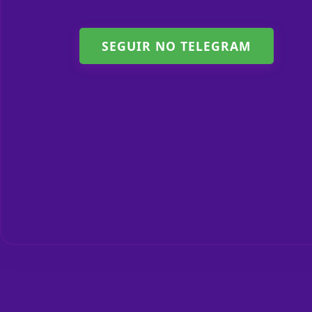
SEGUIR NO TELEGRAM