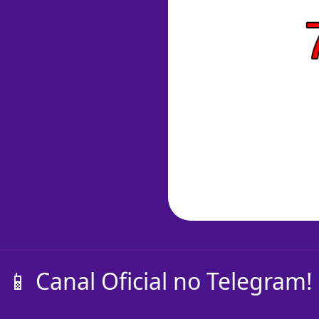
📱 Canal Oficial no Telegram!