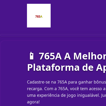
📱 765A A Melho
Plataforma de A
Cadastre-se na 765A para ganhar bônus
recarga. Com a 765A, você tem acesso a
uma experiência de jogo inigualável. J
agora!