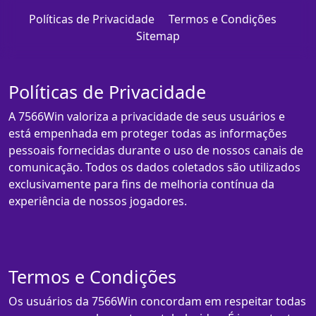
Políticas de Privacidade
Termos e Condições
Sitemap
Políticas de Privacidade
A 7566Win valoriza a privacidade de seus usuários e
está empenhada em proteger todas as informações
pessoais fornecidas durante o uso de nossos canais de
comunicação. Todos os dados coletados são utilizados
exclusivamente para fins de melhoria contínua da
experiência de nossos jogadores.
Termos e Condições
Os usuários da 7566Win concordam em respeitar todas