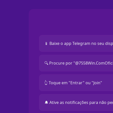
📱 Baixe o app Telegram no seu disp
🔍 Procure por "@7558Win.ComOfici
👆 Toque em "Entrar" ou "Join"
🔔 Ative as notificações para não p