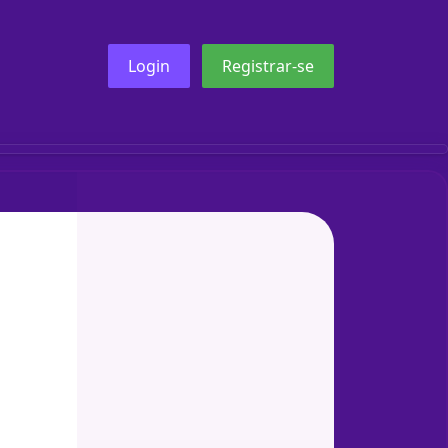
Login
Registrar-se