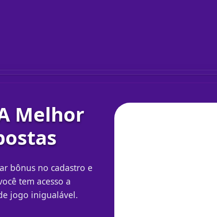
A Melhor
postas
ar bônus no cadastro e
você tem acesso a
e jogo inigualável.