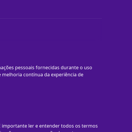
mações pessoais fornecidas durante o uso
e melhoria contínua da experiência de
 importante ler e entender todos os termos