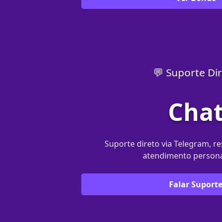
💬 Suporte Di
Cha
Suporte direto via Telegram, r
atendimento persona
Falar Suport