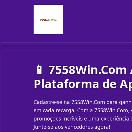
📱 7558Win.Com 
Plataforma de A
Cadastre-se na 7558Win.Com para ganh
em cada recarga. Com a 7558Win.Com, 
promoções incríveis e uma experiência d
Junte-se aos vencedores agora!