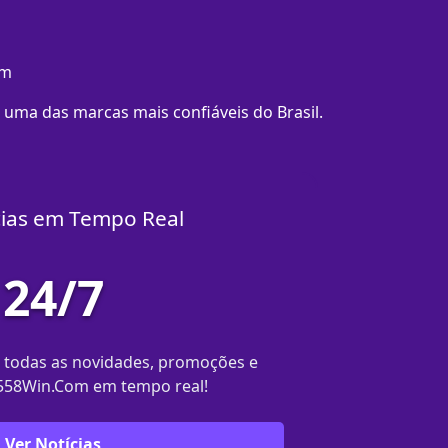
am
uma das marcas mais confiáveis do Brasil.
cias em Tempo Real
24/7
e todas as novidades, promoções e
558Win.Com em tempo real!
Ver Notícias