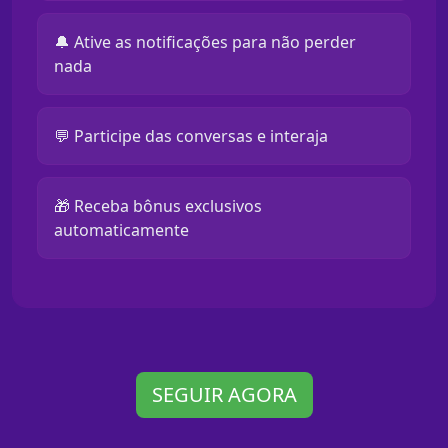
🔔 Ative as notificações para não perder
nada
💬 Participe das conversas e interaja
🎁 Receba bônus exclusivos
automaticamente
SEGUIR AGORA