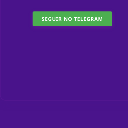
SEGUIR NO TELEGRAM