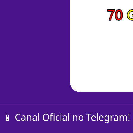
📱 Canal Oficial no Telegram!