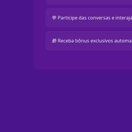
💬 Participe das conversas e interaj
🎁 Receba bônus exclusivos autom