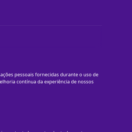
ações pessoais fornecidas durante o uso de
elhoria contínua da experiência de nossos