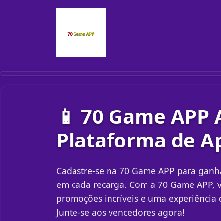
📱 70 Game APP 
Plataforma de A
Cadastre-se na 70 Game APP para ganha
em cada recarga. Com a 70 Game APP, v
promoções incríveis e uma experiência d
Junte-se aos vencedores agora!