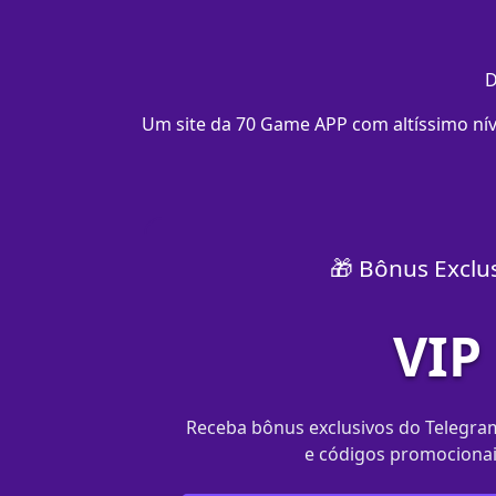
D
Um site da 70 Game APP com altíssimo nív
🎁 Bônus Exclu
VIP
Receba bônus exclusivos do Telegra
e códigos promocionai