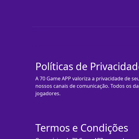
Políticas de Privacida
A 70 Game APP valoriza a privacidade de s
nossos canais de comunicação. Todos os dad
jogadores.
Termos e Condições