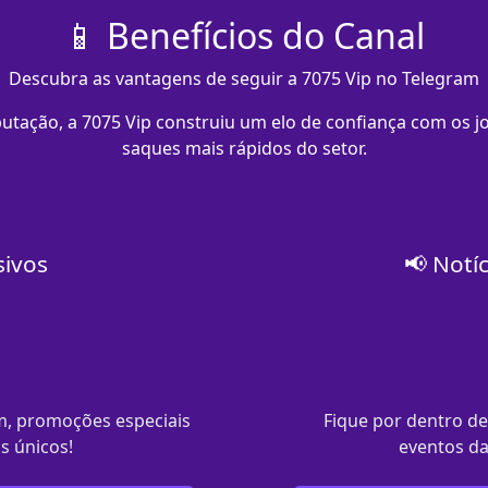
📱 Benefícios do Canal
Descubra as vantagens de seguir a 7075 Vip no Telegram
putação, a 7075 Vip construiu um elo de confiança com os jo
saques mais rápidos do setor.
sivos
📢 Notí
m, promoções especiais
Fique por dentro d
s únicos!
eventos da