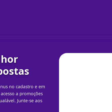
lhor
postas
ônus no cadastro e em
m acesso a promoções
ualável. Junte-se aos