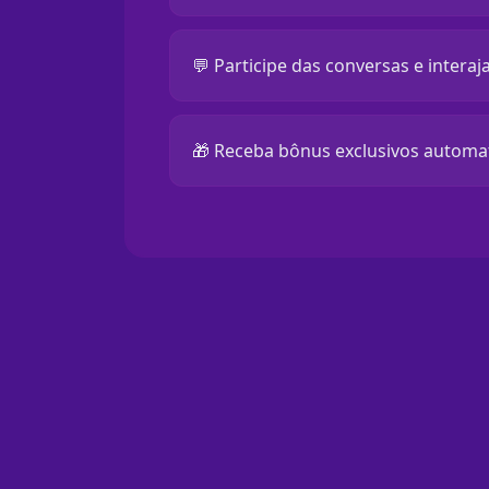
💬 Participe das conversas e interaj
🎁 Receba bônus exclusivos autom