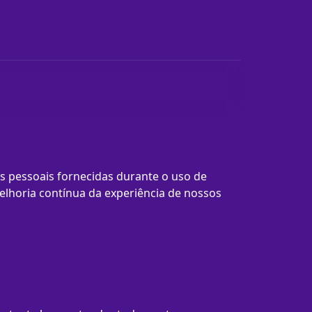
s pessoais fornecidas durante o uso de
elhoria contínua da experiência de nossos