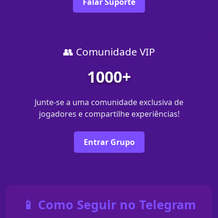
Falar Suporte
👥 Comunidade VIP
1000+
Junte-se a uma comunidade exclusiva de
jogadores e compartilhe experiências!
Entrar Grupo
📱 Como Seguir no Telegram