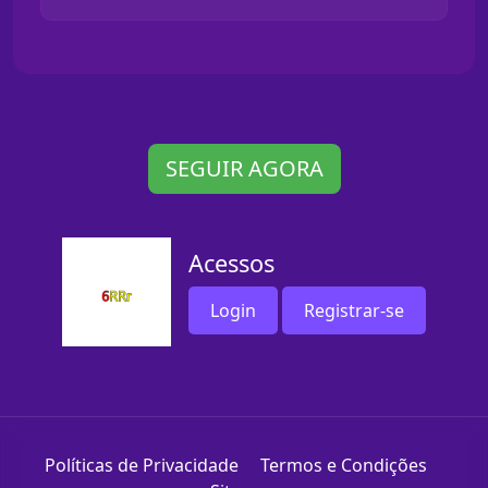
SEGUIR AGORA
Acessos
Login
Registrar-se
Políticas de Privacidade
Termos e Condições