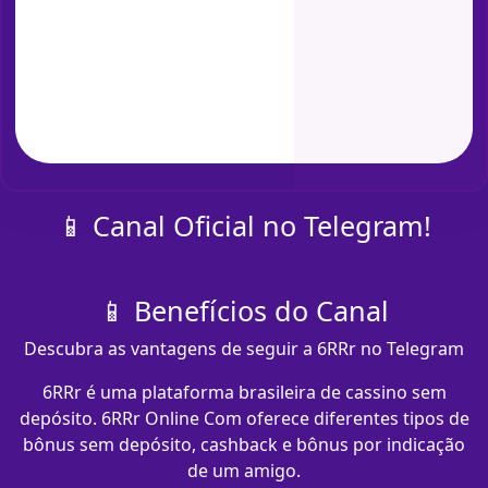
📱 Canal Oficial no Telegram!
📱 Benefícios do Canal
Descubra as vantagens de seguir a 6RRr no Telegram
6RRr é uma plataforma brasileira de cassino sem
depósito. 6RRr Online Com oferece diferentes tipos de
bônus sem depósito, cashback e bônus por indicação
de um amigo.