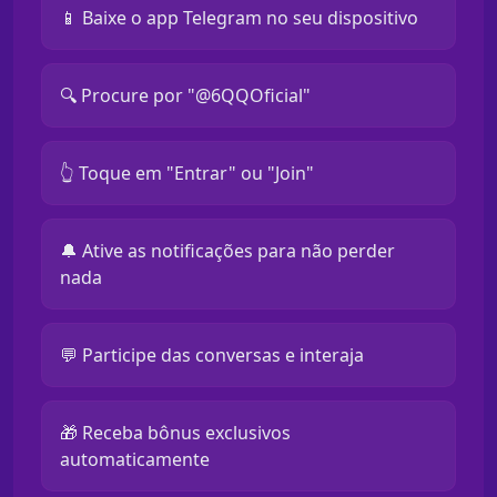
📱 Baixe o app Telegram no seu dispositivo
🔍 Procure por "@6QQOficial"
👆 Toque em "Entrar" ou "Join"
🔔 Ative as notificações para não perder
nada
💬 Participe das conversas e interaja
🎁 Receba bônus exclusivos
automaticamente