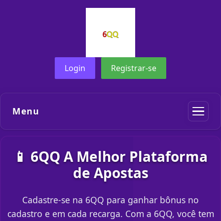
Login
Registrar-se
Menu
📱 6QQ A Melhor Plataforma
de Apostas
Cadastre-se na 6QQ para ganhar bônus no
cadastro e em cada recarga. Com a 6QQ, você tem