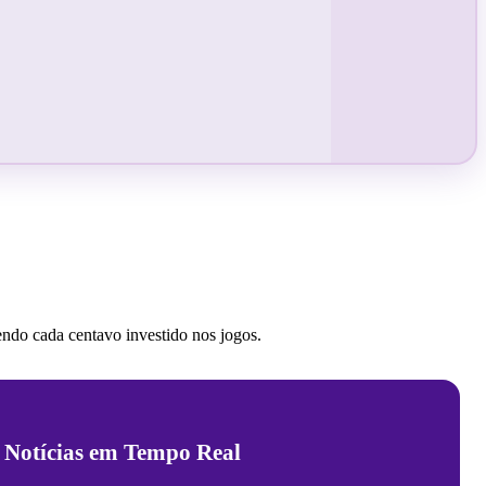
ndo cada centavo investido nos jogos.
 Notícias em Tempo Real