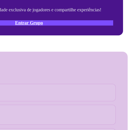
ade exclusiva de jogadores e compartilhe experiências!
Entrar Grupo