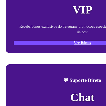
VIP
Receba bônus exclusivos do Telegram, promoções especia
únicos!
Ver Bônus
💬 Suporte Direto
Chat