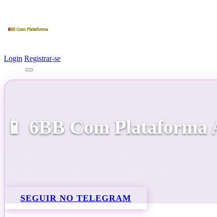
Login
Registrar-se
Menu
📱 6BB Com Plataforma A
Cadastre-se na 6BB Com Plataforma para ganhar bônus no c
jogo inigualável. Junte-se aos vencedores agora!
SEGUIR NO TELEGRAM