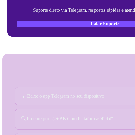
Suporte direto via Telegram, respostas rápidas e aten
Falar Suporte
📱 Baixe o app Telegram no seu dispositivo
🔍 Procure por "@6BB Com PlataformaOficial"