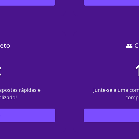
reto
👥 
t
espostas rápidas e
Junte-se a uma com
lizado!
compa
e