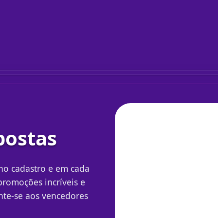
postas
no cadastro e em cada
promoções incríveis e
unte-se aos vencedores