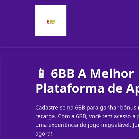
📱 6BB A Melhor
Plataforma de A
Cadastre-se na 6BB para ganhar bônus 
recarga. Com a 6BB, você tem acesso a 
uma experiência de jogo inigualável. J
agora!