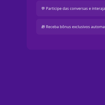
💬 Participe das conversas e interaj
🎁 Receba bônus exclusivos autom