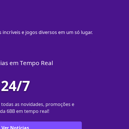
incríveis e jogos diversos em um só lugar.
cias em Tempo Real
24/7
e todas as novidades, promoções e
 da 6BB em tempo real!
Ver Notícias