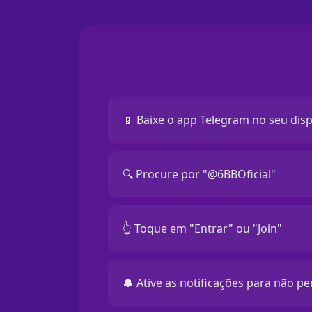
📱 Baixe o app Telegram no seu disp
🔍 Procure por "@6BBOficial"
👆 Toque em "Entrar" ou "Join"
🔔 Ative as notificações para não p