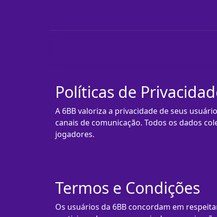
Políticas de Privacida
A 6BB valoriza a privacidade de seus usuár
canais de comunicação. Todos os dados cole
jogadores.
Termos e Condições
Os usuários da 6BB concordam em respeitar 