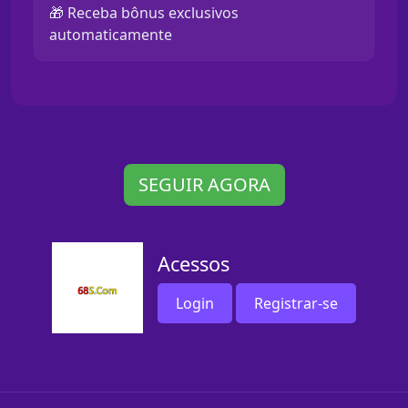
🎁 Receba bônus exclusivos
automaticamente
SEGUIR AGORA
Acessos
Login
Registrar-se