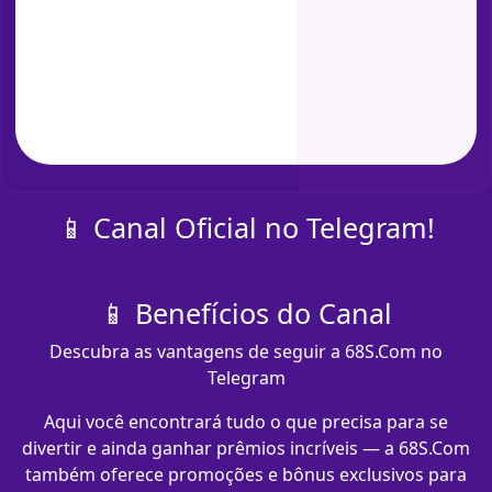
📱 Canal Oficial no Telegram!
📱 Benefícios do Canal
Descubra as vantagens de seguir a 68S.Com no
Telegram
Aqui você encontrará tudo o que precisa para se
divertir e ainda ganhar prêmios incríveis — a 68S.Com
também oferece promoções e bônus exclusivos para