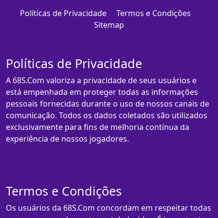
Políticas de Privacidade
Termos e Condições
Sitemap
Políticas de Privacidade
A 68S.Com valoriza a privacidade de seus usuários e
está empenhada em proteger todas as informações
pessoais fornecidas durante o uso de nossos canais de
comunicação. Todos os dados coletados são utilizados
exclusivamente para fins de melhoria contínua da
experiência de nossos jogadores.
Termos e Condições
Os usuários da 68S.Com concordam em respeitar todas