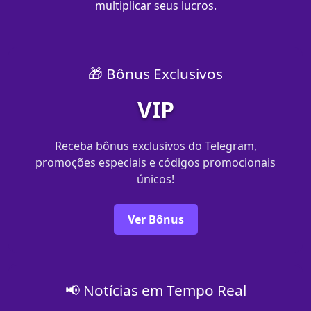
multiplicar seus lucros.
🎁 Bônus Exclusivos
VIP
Receba bônus exclusivos do Telegram,
promoções especiais e códigos promocionais
únicos!
Ver Bônus
📢 Notícias em Tempo Real