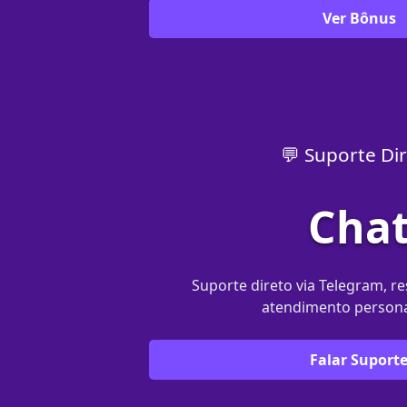
Ver Bônus
💬 Suporte Di
Cha
Suporte direto via Telegram, r
atendimento persona
Falar Suport