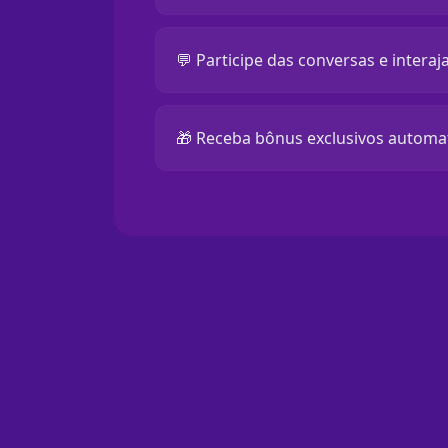
💬 Participe das conversas e interaj
🎁 Receba bônus exclusivos autom