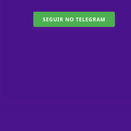
SEGUIR NO TELEGRAM