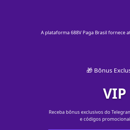
A plataforma 688V Paga Brasil fornece 
🎁 Bônus Exclu
VIP
Receba bônus exclusivos do Telegra
e códigos promocionai