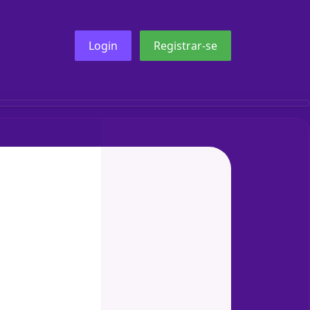
Login
Registrar-se