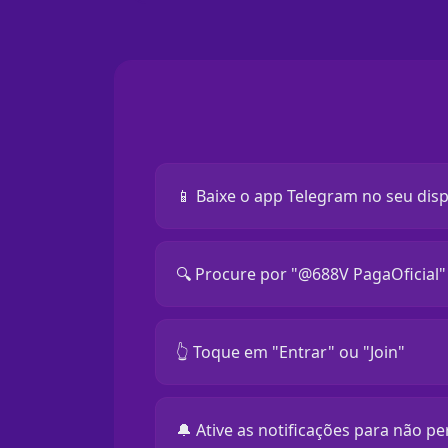
📱 Baixe o app Telegram no seu disp
🔍 Procure por "@688V PagaOficial"
👆 Toque em "Entrar" ou "Join"
🔔 Ative as notificações para não p