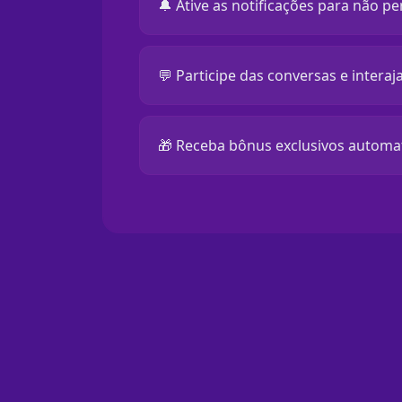
🔔 Ative as notificações para não p
💬 Participe das conversas e interaj
🎁 Receba bônus exclusivos autom