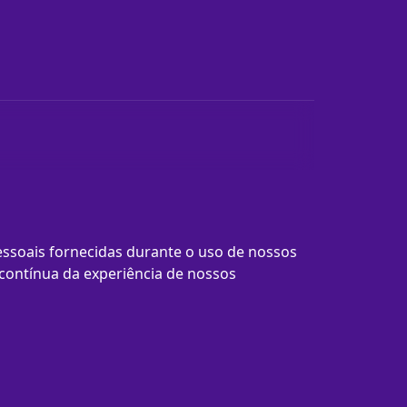
essoais fornecidas durante o uso de nossos
 contínua da experiência de nossos