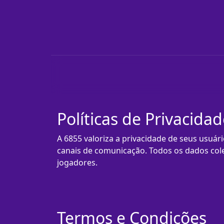
Políticas de Privacida
A 6855 valoriza a privacidade de seus usuá
canais de comunicação. Todos os dados cole
jogadores.
Termos e Condições