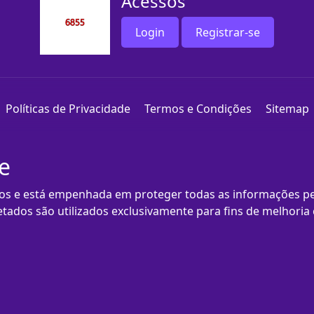
Acessos
Login
Registrar-se
Políticas de Privacidade
Termos e Condições
Sitemap
de
rios e está empenhada em proteger todas as informações p
tados são utilizados exclusivamente para fins de melhoria