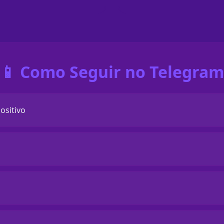
📱 Como Seguir no Telegram
ositivo