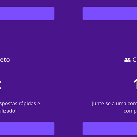
reto
👥 
t
espostas rápidas e
Junte-se a uma com
lizado!
compa
e