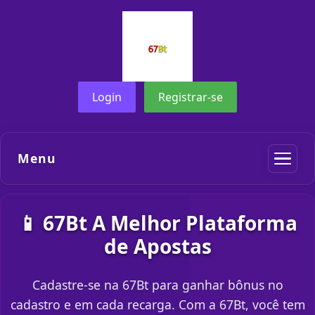
Login
Registrar-se
Menu
📱 67Bt A Melhor Plataforma
de Apostas
Cadastre-se na 67Bt para ganhar bônus no
cadastro e em cada recarga. Com a 67Bt, você tem