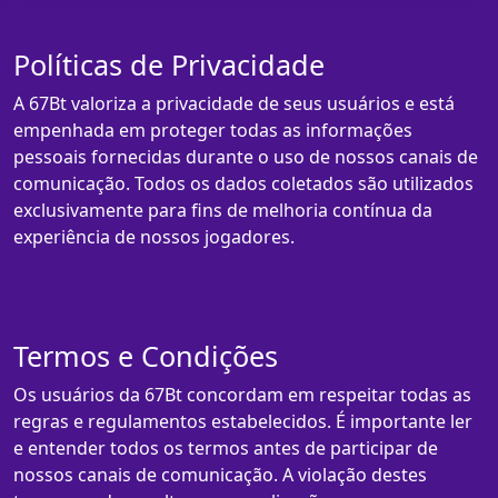
Políticas de Privacidade
A 67Bt valoriza a privacidade de seus usuários e está
empenhada em proteger todas as informações
pessoais fornecidas durante o uso de nossos canais de
comunicação. Todos os dados coletados são utilizados
exclusivamente para fins de melhoria contínua da
experiência de nossos jogadores.
Termos e Condições
Os usuários da 67Bt concordam em respeitar todas as
regras e regulamentos estabelecidos. É importante ler
e entender todos os termos antes de participar de
nossos canais de comunicação. A violação destes