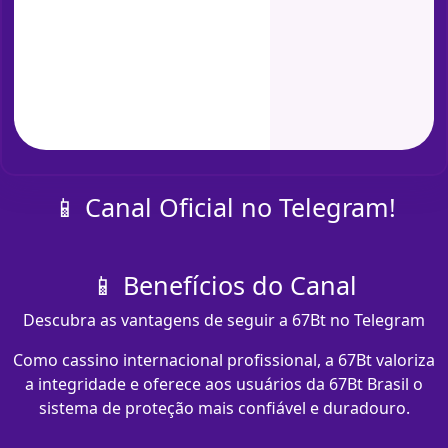
📱 Canal Oficial no Telegram!
📱 Benefícios do Canal
Descubra as vantagens de seguir a 67Bt no Telegram
Como cassino internacional profissional, a 67Bt valoriza
a integridade e oferece aos usuários da 67Bt Brasil o
sistema de proteção mais confiável e duradouro.