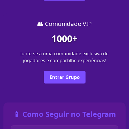
👥 Comunidade VIP
1000+
Junte-se a uma comunidade exclusiva de
jogadores e compartilhe experiências!
Entrar Grupo
📱 Como Seguir no Telegram