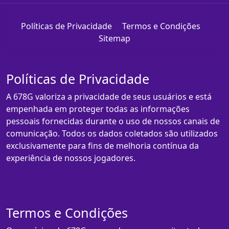
Políticas de Privacidade
Termos e Condições
Sitemap
Políticas de Privacidade
A 678G valoriza a privacidade de seus usuários e está
empenhada em proteger todas as informações
pessoais fornecidas durante o uso de nossos canais de
comunicação. Todos os dados coletados são utilizados
exclusivamente para fins de melhoria contínua da
experiência de nossos jogadores.
Termos e Condições