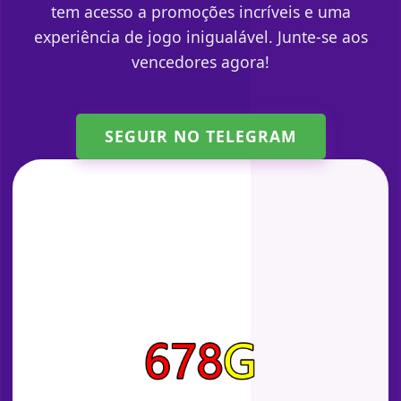
tem acesso a promoções incríveis e uma
experiência de jogo inigualável. Junte-se aos
vencedores agora!
SEGUIR NO TELEGRAM