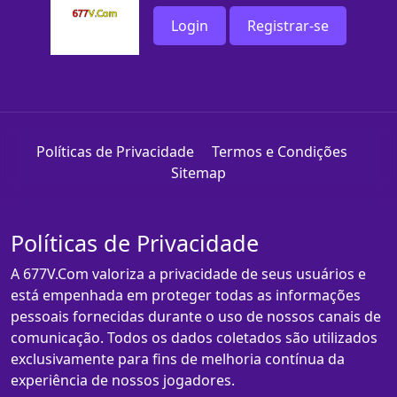
Login
Registrar-se
Políticas de Privacidade
Termos e Condições
Sitemap
Políticas de Privacidade
A 677V.Com valoriza a privacidade de seus usuários e
está empenhada em proteger todas as informações
pessoais fornecidas durante o uso de nossos canais de
comunicação. Todos os dados coletados são utilizados
exclusivamente para fins de melhoria contínua da
experiência de nossos jogadores.