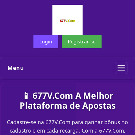
Login
Registrar-se
Menu
📱 677V.Com A Melhor
Plataforma de Apostas
Cadastre-se na 677V.Com para ganhar bônus no
cadastro e em cada recarga. Com a 677V.Com,