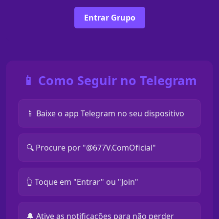
Entrar Grupo
📱 Como Seguir no Telegram
📱 Baixe o app Telegram no seu dispositivo
🔍 Procure por "@677V.ComOficial"
👆 Toque em "Entrar" ou "Join"
🔔 Ative as notificações para não perder