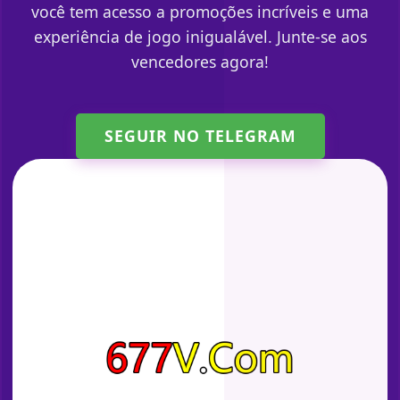
você tem acesso a promoções incríveis e uma
experiência de jogo inigualável. Junte-se aos
vencedores agora!
SEGUIR NO TELEGRAM