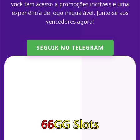
você tem acesso a promoções incríveis e uma
experiência de jogo inigualável. Junte-se aos
vencedores agora!
SEGUIR NO TELEGRAM