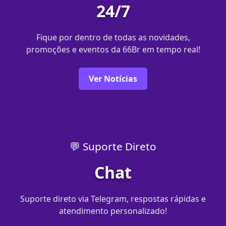
24/7
Fique por dentro de todas as novidades,
promoções e eventos da 66Br em tempo real!
Ver Notícias
💬 Suporte Direto
Chat
Suporte direto via Telegram, respostas rápidas e
atendimento personalizado!