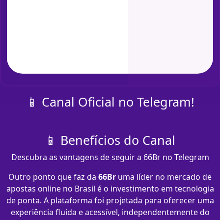
📱 Canal Oficial no Telegram!
📱 Benefícios do Canal
Descubra as vantagens de seguir a 66Br no Telegram
Outro ponto que faz da
66Br
uma líder no mercado de
apostas online no Brasil é o investimento em tecnologia
de ponta. A plataforma foi projetada para oferecer uma
experiência fluida e acessível, independentemente do