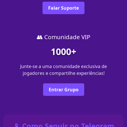
Falar Suporte
👥 Comunidade VIP
1000+
Junte-se a uma comunidade exclusiva de
jogadores e compartilhe experiências!
Entrar Grupo
📱 Como Seguir no Telegram