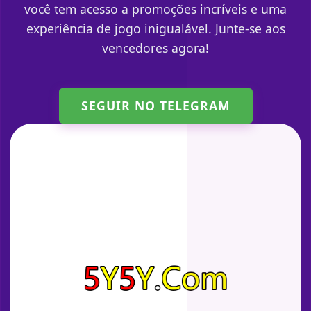
você tem acesso a promoções incríveis e uma
experiência de jogo inigualável. Junte-se aos
vencedores agora!
SEGUIR NO TELEGRAM