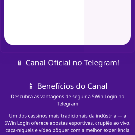
📱 Canal Oficial no Telegram!
📱 Benefícios do Canal
Descubra as vantagens de seguir a 5Win Login no
Telegram
Um dos cassinos mais tradicionais da indústria — a
5Win Login oferece apostas esportivas, crupiês ao vivo,
caça-níqueis e vídeo pôquer com a melhor experiência