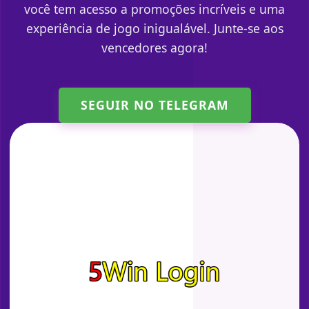
você tem acesso a promoções incríveis e uma
experiência de jogo inigualável. Junte-se aos
vencedores agora!
SEGUIR NO TELEGRAM