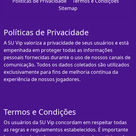
Políticas de Privacidade
Termos e Condições
Sitemap
Políticas de Privacidade
A 5U Vip valoriza a privacidade de seus usuários e está
empenhada em proteger todas as informações
pessoais fornecidas durante o uso de nossos canais de
comunicação. Todos os dados coletados são utilizados
exclusivamente para fins de melhoria contínua da
experiência de nossos jogadores.
Termos e Condições
Os usuários da 5U Vip concordam em respeitar todas
as regras e regulamentos estabelecidos. É importante