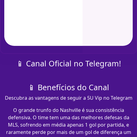
📱 Canal Oficial no Telegram!
📱 Benefícios do Canal
Descubra as vantagens de seguir a 5U Vip no Telegram
O grande trunfo do Nashville é sua consistência
defensiva. O time tem uma das melhores defesas da
MLS, sofrendo em média apenas 1 gol por partida, e
raramente perde por mais de um gol de diferença um