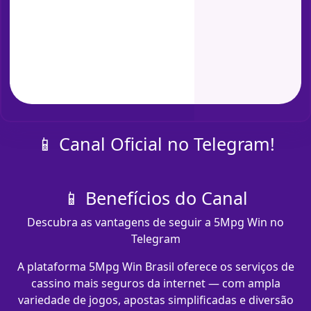
📱 Canal Oficial no Telegram!
📱 Benefícios do Canal
Descubra as vantagens de seguir a 5Mpg Win no
Telegram
A plataforma 5Mpg Win Brasil oferece os serviços de
cassino mais seguros da internet — com ampla
variedade de jogos, apostas simplificadas e diversão