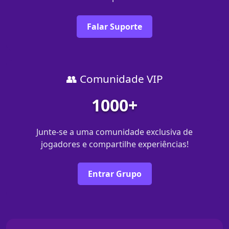
Falar Suporte
👥 Comunidade VIP
1000+
Junte-se a uma comunidade exclusiva de
jogadores e compartilhe experiências!
Entrar Grupo