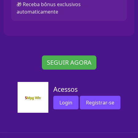
🎁 Receba bônus exclusivos
automaticamente
SEGUIR AGORA
Acessos
Login
Registrar-se