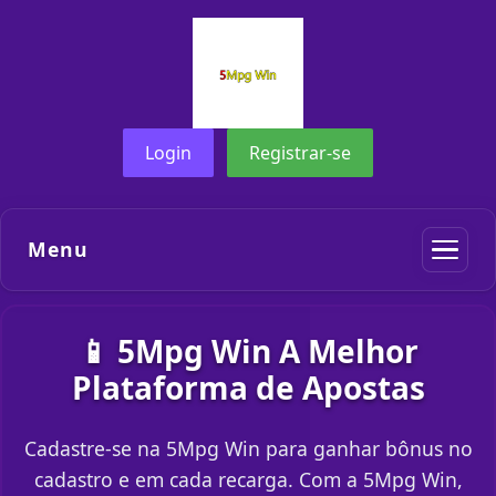
Login
Registrar-se
Menu
📱 5Mpg Win A Melhor
Plataforma de Apostas
Cadastre-se na 5Mpg Win para ganhar bônus no
cadastro e em cada recarga. Com a 5Mpg Win,